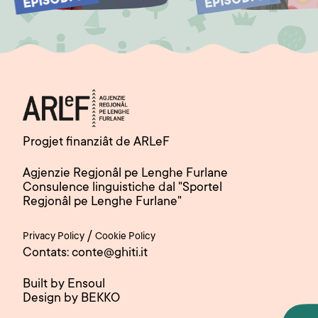
EPISODI 14
EPISODI 13
Progjet finanziât de ARLeF
Agjenzie Regjonâl pe Lenghe Furlane
Consulence linguistiche dal "Sportel
Regjonâl pe Lenghe Furlane"
/
Privacy Policy
Cookie Policy
Contats: conte@ghiti.it
Built by Ensoul
Design by BEKKO