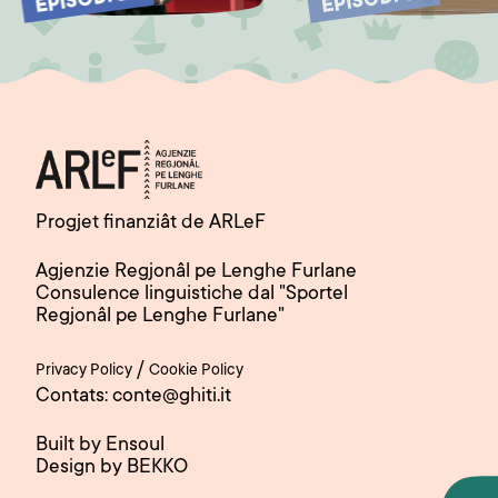
EPISODI 2
EPISODI 3
Progjet finanziât de ARLeF
Agjenzie Regjonâl pe Lenghe Furlane
Consulence linguistiche dal "Sportel
Regjonâl pe Lenghe Furlane"
/
Privacy Policy
Cookie Policy
Contats: conte@ghiti.it
Built by Ensoul
Design by BEKKO