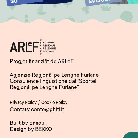
EPISODI 31
30
Progjet finanziât de ARLeF
Agjenzie Regjonâl pe Lenghe Furlane
Consulence linguistiche dal "Sportel
Regjonâl pe Lenghe Furlane"
/
Privacy Policy
Cookie Policy
Contats: conte@ghiti.it
Built by Ensoul
Design by BEKKO