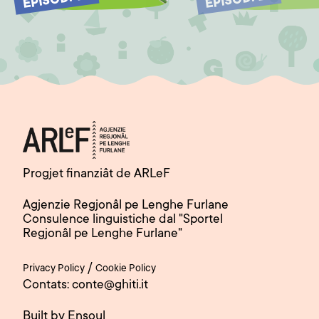
EPISODI 2
EPISODI 1
Progjet finanziât de ARLeF
Agjenzie Regjonâl pe Lenghe Furlane
Consulence linguistiche dal "Sportel
Regjonâl pe Lenghe Furlane"
/
Privacy Policy
Cookie Policy
Contats: conte@ghiti.it
Built by Ensoul