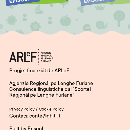
EPISODI 4
EPISODI 5
Progjet finanziât de ARLeF
Agjenzie Regjonâl pe Lenghe Furlane
Consulence linguistiche dal "Sportel
Regjonâl pe Lenghe Furlane"
/
Privacy Policy
Cookie Policy
Contats: conte@ghiti.it
Built by Ensoul