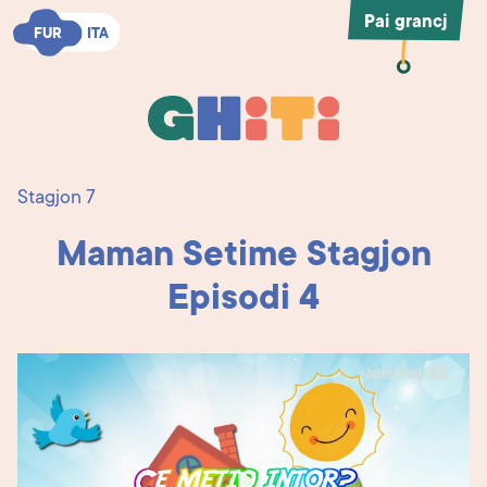
Pai grancj
FUR
FUR
ITA
ITA
Ghiti
Ghiti
Stagjon 7
Maman Setime Stagjon
Episodi 4