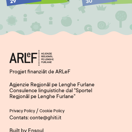
30
29
Progjet finanziât de ARLeF
Agjenzie Regjonâl pe Lenghe Furlane
Consulence linguistiche dal "Sportel
Regjonâl pe Lenghe Furlane"
/
Privacy Policy
Cookie Policy
Contats: conte@ghiti.it
Built by Ensoul