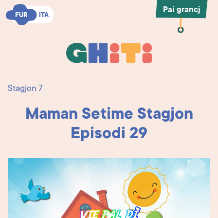
Pai grancj
FUR
FUR
ITA
ITA
Ghiti
Ghiti
Stagjon 7
Maman Setime Stagjon
Episodi 29