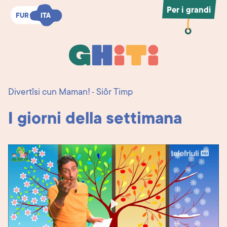
Per i grandi
FUR
FUR
ITA
ITA
Ghiti
Ghiti
Divertîsi cun Maman!
Siôr Timp
-
I giorni della settimana
Play