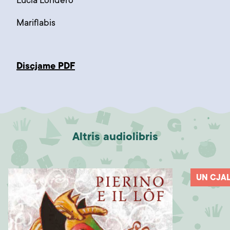
Lucia Londero
Mariflabis
Discjame PDF
Altris audiolibris
UN CJAL