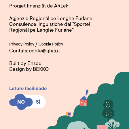
Progjet finanziât de ARLeF
Agjenzie Regjonâl pe Lenghe Furlane
Consulence linguistiche dal "Sportel
Regjonâl pe Lenghe Furlane"
/
Privacy Policy
Cookie Policy
Contats: conte@ghiti.it
Built by Ensoul
Design by BEKKO
Leture facilidade
SÌ
SÌ
NO
NO