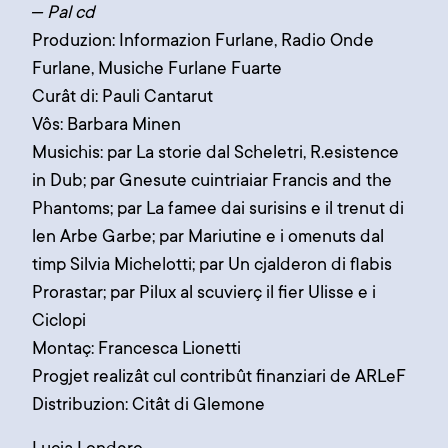
– Pal cd
Produzion: Informazion Furlane, Radio Onde
Furlane, Musiche Furlane Fuarte
Curât di: Pauli Cantarut
Vôs: Barbara Minen
Musichis: par La storie dal Scheletri, R.esistence
in Dub; par Gnesute cuintriaiar Francis and the
Phantoms; par La famee dai surisins e il trenut di
len Arbe Garbe; par Mariutine e i omenuts dal
timp Silvia Michelotti; par Un cjalderon di flabis
Prorastar; par Pilux al scuvierç il fier Ulisse e i
Ciclopi
Montaç: Francesca Lionetti
Progjet realizât cul contribût finanziari de ARLeF
Distribuzion: Citât di Glemone