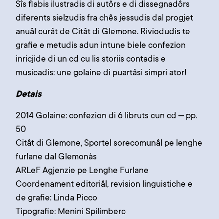
Sîs flabis ilustradis di autôrs e di dissegnadôrs
diferents sielzudis fra chês jessudis dal progjet
anuâl curât de Citât di Glemone. Riviodudis te
grafie e metudis adun intune biele confezion
inricjide di un cd cu lis storiis contadis e
musicadis: une golaine di puartâsi simpri ator!
Detais
2014 Golaine: confezion di 6 libruts cun cd – pp.
50
Citât di Glemone, Sportel sorecomunâl pe lenghe
furlane dal Glemonàs
ARLeF Agjenzie pe Lenghe Furlane
Coordenament editoriâl, revision linguistiche e
de grafie: Linda Picco
Tipografie: Menini Spilimberc