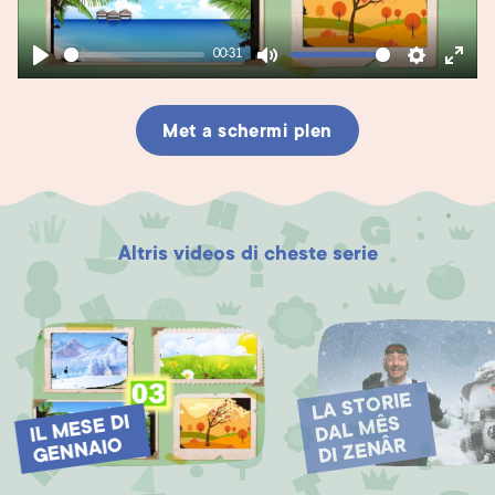
00:31
Play
Mute
Settings
Enter
fullsc
Met a schermi plen
Altris videos di cheste serie
LA STORIE
DAL
IL
MESE DI
MÊS
GENNAIO
DI ZENÂR