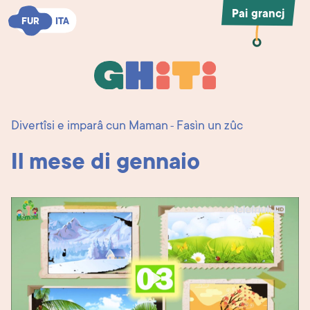
Pai grancj
FUR
FUR
ITA
ITA
Ghiti
Ghiti
Divertîsi e imparâ cun Maman
Fasìn un zûc
-
Il mese di gennaio
Play