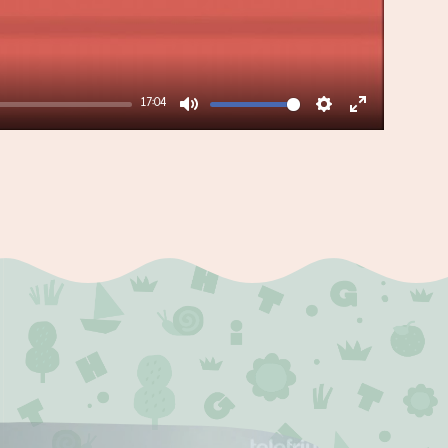
17:04
Mute
Settings
Enter
fullscreen