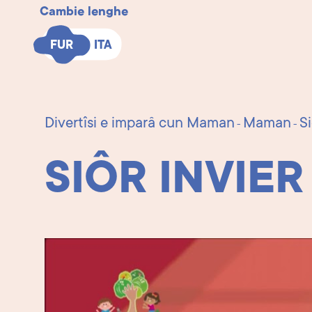
Cambie lenghe
FUR
FUR
ITA
ITA
Divertîsi e imparâ cun Maman
Maman
S
-
-
SIÔR INVIER