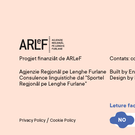
Progjet finanziât de ARLeF
Contats: c
Agjenzie Regjonâl pe Lenghe Furlane
Built by E
Consulence linguistiche dal "Sportel
Design by
Regjonâl pe Lenghe Furlane"
Leture fa
NO
NO
/
Privacy Policy
Cookie Policy