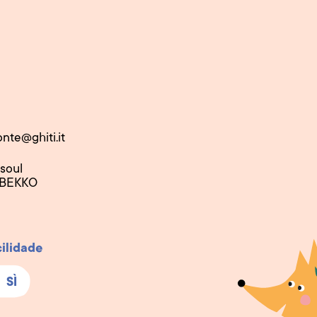
onte@ghiti.it
nsoul
 BEKKO
cilidade
SÌ
SÌ