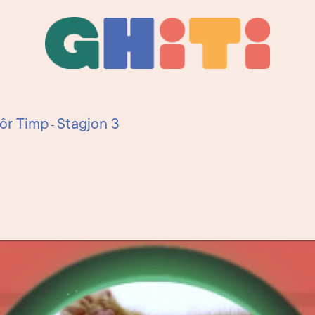
Ghiti
Ghiti
iôr Timp
Stagjon 3
-