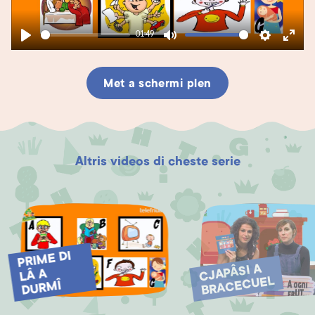
01:49
Play
Mute
Settings
Enter
fullsc
Met a schermi plen
Altris videos di cheste serie
PRI
ME DI
DUR
CJAPÂSI A
LÂ A
BRACECUEL
MÎ