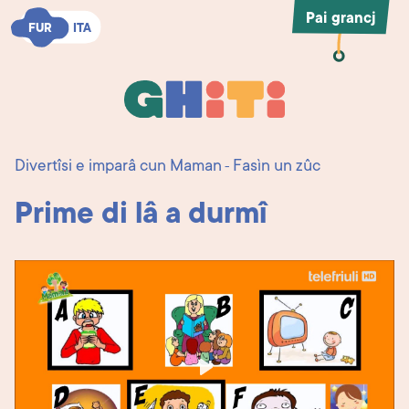
Pai grancj
FUR
FUR
ITA
ITA
Ghiti
Ghiti
Divertîsi e imparâ cun Maman
Fasìn un zûc
-
Prime di lâ a durmî
Play