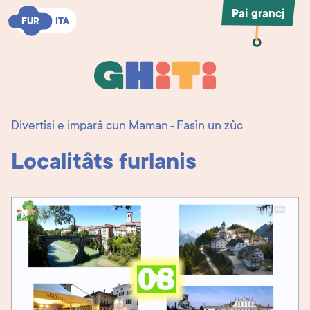
Pai grancj
FUR
FUR
ITA
ITA
Ghiti
Ghiti
Divertîsi e imparâ cun Maman
Fasìn un zûc
-
Localitâts furlanis
Play