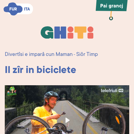
Pai grancj
FUR
FUR
ITA
ITA
Ghiti
Ghiti
Divertîsi e imparâ cun Maman
Siôr Timp
-
Il zîr in biciclete
Play