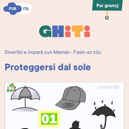
Pai grancj
FUR
FUR
ITA
ITA
Ghiti
Ghiti
Divertîsi e imparâ cun Maman
Fasìn un zûc
-
Proteggersi dal sole
Play