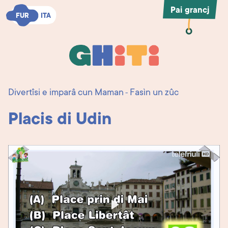
Pai grancj
FUR
FUR
ITA
ITA
Ghiti
Ghiti
Divertîsi e imparâ cun Maman
Fasìn un zûc
-
Placis di Udin
Play