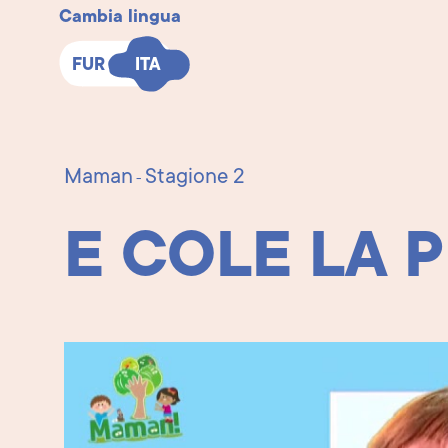
Cambia lingua
FUR
FUR
ITA
ITA
Maman
Stagione 2
-
E COLE LA P