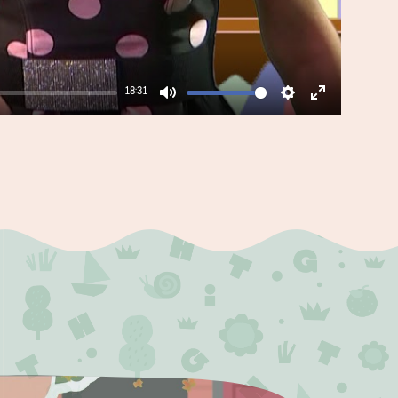
18:31
Mute
Settings
Enter
fullscreen