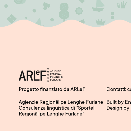
Progetto finanziato da ARLeF
Contatti: c
Agjenzie Regjonâl pe Lenghe Furlane
Built by E
Consulenza linguistica di "Sportel
Design by
Regjonâl pe Lenghe Furlane"