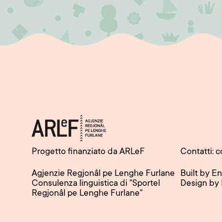
Progetto finanziato da ARLeF
Contatti: c
Agjenzie Regjonâl pe Lenghe Furlane
Built by E
Consulenza linguistica di "Sportel
Design by
Regjonâl pe Lenghe Furlane"