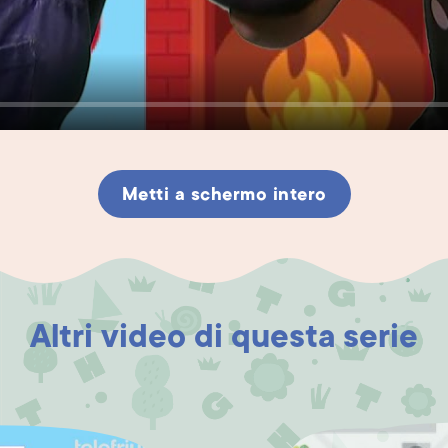
Metti a schermo intero
Altri video di questa serie