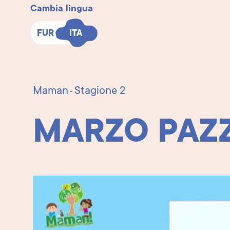
Cambia lingua
FUR
FUR
ITA
ITA
Maman
Stagione 2
-
MARZO PAZ