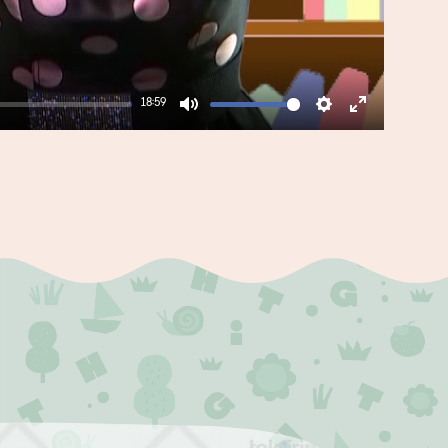
18:59
Mute
Settings
Enter
fullscreen