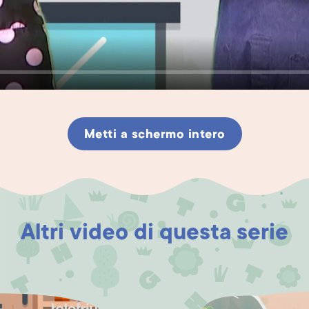
Metti a schermo intero
Altri video di questa serie