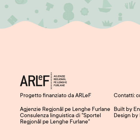
Progetto finanziato da ARLeF
Contatti: c
Agjenzie Regjonâl pe Lenghe Furlane
Built by E
Consulenza linguistica di "Sportel
Design by
Regjonâl pe Lenghe Furlane"