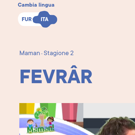
Cambia lingua
FUR
FUR
ITA
ITA
Maman
Stagione 2
-
FEVRÂR