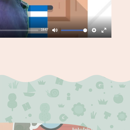
18:47
Mute
Settings
Enter
fullscreen