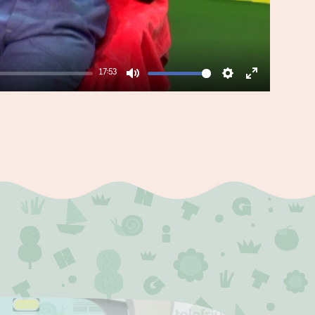
17:53
Mute
Settings
Enter
fullscreen