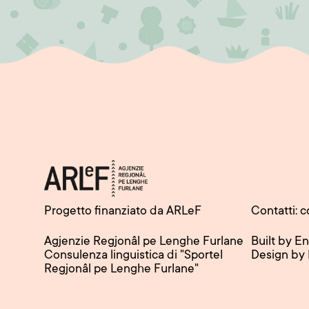
Progetto finanziato da ARLeF
Contatti: c
Agjenzie Regjonâl pe Lenghe Furlane
Built by E
Consulenza linguistica di "Sportel
Design by
Regjonâl pe Lenghe Furlane"