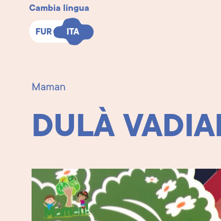
Cambia lingua
FUR
FUR
ITA
ITA
Maman
DULÀ VADIAL