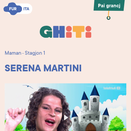
Pai grancj
FUR
FUR
ITA
ITA
Ghiti
Ghiti
Maman
Stagjon 1
-
SERENA MARTINI
Play