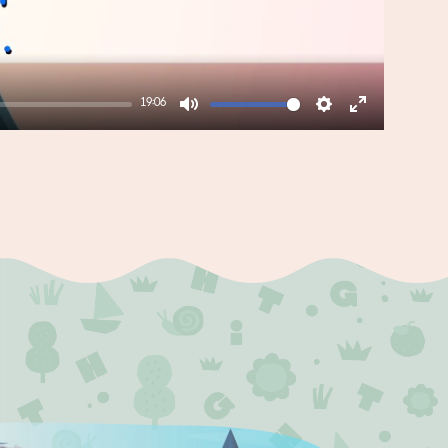
19:06
Mute
Settings
Enter
fullscreen