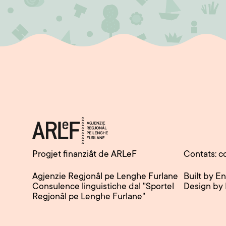
Progjet finanziât de ARLeF
Contats: c
Agjenzie Regjonâl pe Lenghe Furlane
Built by E
Consulence linguistiche dal "Sportel
Design by
Regjonâl pe Lenghe Furlane"