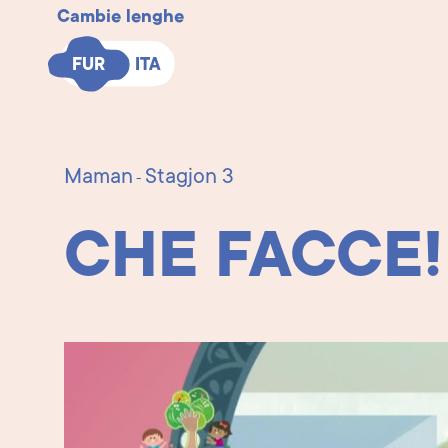
Cambie lenghe
FUR
FUR
ITA
ITA
Maman
Stagjon 3
-
CHE FACCE!