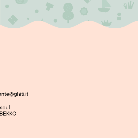
onte@ghiti.it
nsoul
 BEKKO